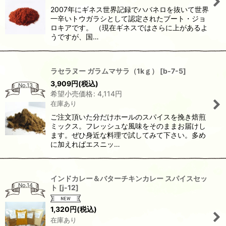
2007年にギネス世界記録でハバネロを抜いて世界
一辛いトウガラシとして認定されたブート・ジョ
ロキアです。 （現在ギネスではさらに上があるよ
うですが、国…
ラセラヌー ガラムマサラ（1kｇ）
[
b-7-5
]
3,909
円
(税込)
No.13
希望小売価格
:
4,114
円
在庫あり
ご注文頂いた分だけホールのスパイスを挽き焙煎
ミックス。フレッシュな風味をそのままお届けし
ます。ぜひ身近な料理で試してみて下さい。多め
に加えればエスニッ…
インドカレー＆バターチキンカレー スパイスセッ
No.14
ト
[
j-12
]
1,320
円
(税込)
在庫あり