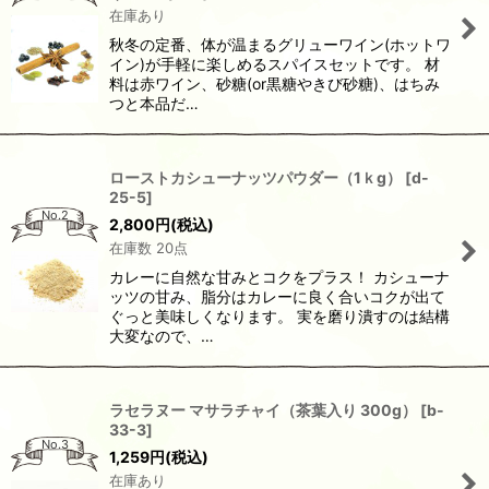
在庫あり
秋冬の定番、体が温まるグリューワイン(ホットワ
イン)が手軽に楽しめるスパイスセットです。 材
料は赤ワイン、砂糖(or黒糖やきび砂糖)、はちみ
つと本品だ…
ローストカシューナッツパウダー（1ｋg）
[
d-
25-5
]
No.2
2,800
円
(税込)
在庫数 20点
カレーに自然な甘みとコクをプラス！ カシューナ
ッツの甘み、脂分はカレーに良く合いコクが出て
ぐっと美味しくなります。 実を磨り潰すのは結構
大変なので、…
ラセラヌー マサラチャイ（茶葉入り 300g）
[
b-
33-3
]
No.3
1,259
円
(税込)
在庫あり