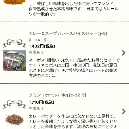
し、香ばしい風味を出した後に挽いてブレンド、
保管熟成させた本格風味です。 日本ではカレール
ウが一般的です…
カレー＆スープカレースパイスセット
[
j-5
]
No.17
1,432
円
(税込)
在庫あり
ネコポス1梱包いっぱいまで詰めたお得なセットで
す！（ネコポスは全国一律300円、発送日の翌日
ポストにお届け） ※ご希望の場合はカートの発送
方法でネコポ…
クミン（ホール）1kg
[
c-22-5
]
1,710
円
(税込)
No.18
在庫あり
カレーパウダーを作るには欠かせない主原料で、
カレーを凝縮したような強く深い香りと苦くピリ
ッとした辛味を持ちます。調理の最初に油とクミ