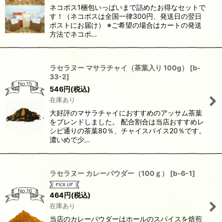
ネコポス1梱包いっぱいまで詰めたお得なセットで
す！（ネコポスは全国一律300円、発送日の翌日
ポストにお届け） ※ご希望の場合はカートの発送
方法でネコポ…
ラセラヌー マサラチャイ（茶葉入り 100g）
[
b-
33-2
]
No.15
546
円
(税込)
在庫あり
大好評のマサラチャイにおすすめのアッサム茶葉
をブレンドしました。 配合割合は当店おすすめレ
シピ通りの茶葉80％、チャイスパイス20％です。
濃いめで少…
ラセラヌー カレーパウダー（100ｇ）
[
b-6-1
]
No.16
464
円
(税込)
在庫あり
当店のカレーパウダーはホールのスパイスを焙煎