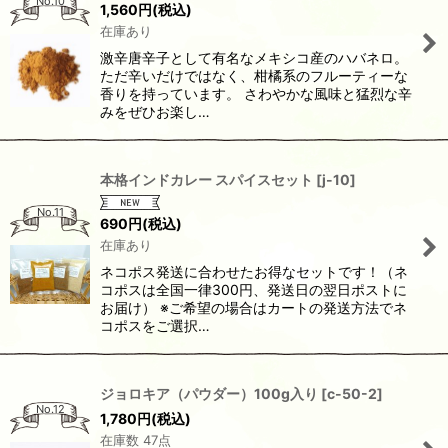
No.10
1,560
円
(税込)
在庫あり
激辛唐辛子として有名なメキシコ産のハバネロ。
ただ辛いだけではなく、柑橘系のフルーティーな
香りを持っています。 さわやかな風味と猛烈な辛
みをぜひお楽し…
本格インドカレー スパイスセット
[
j-10
]
No.11
690
円
(税込)
在庫あり
ネコポス発送に合わせたお得なセットです！（ネ
コポスは全国一律300円、発送日の翌日ポストに
お届け） ※ご希望の場合はカートの発送方法でネ
コポスをご選択…
ジョロキア（パウダー）100g入り
[
c-50-2
]
No.12
1,780
円
(税込)
在庫数 47点