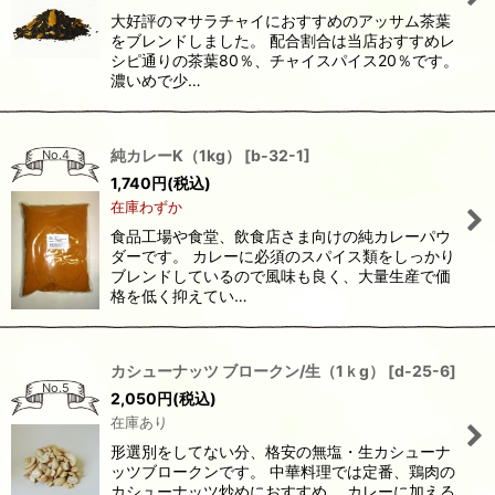
大好評のマサラチャイにおすすめのアッサム茶葉
をブレンドしました。 配合割合は当店おすすめレ
シピ通りの茶葉80％、チャイスパイス20％です。
濃いめで少…
純カレーK（1kg）
[
b-32-1
]
No.4
1,740
円
(税込)
在庫わずか
食品工場や食堂、飲食店さま向けの純カレーパウ
ダーです。 カレーに必須のスパイス類をしっかり
ブレンドしているので風味も良く、大量生産で価
格を低く抑えてい…
カシューナッツ ブロークン/生（1ｋg）
[
d-25-6
]
No.5
2,050
円
(税込)
在庫あり
形選別をしてない分、格安の無塩・生カシューナ
ッツブロークンです。 中華料理では定番、鶏肉の
カシューナッツ炒めにおすすめ。 カレーに加える