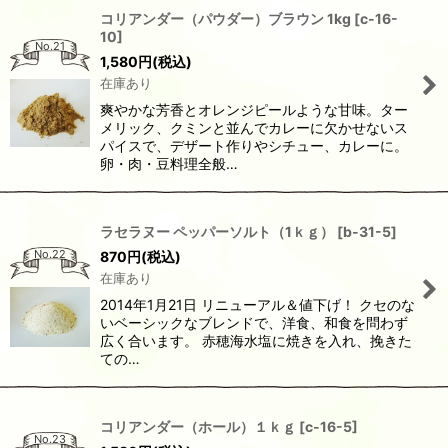
コリアンダー（パウダー）ブラウン 1kg
[
c-16-
10
]
No.21
1,580
円
(税込)
在庫あり
爽やかな芳香とオレンジピールような甘味。ター
メリック、クミンと並んでカレーに欠かせないス
パイスで、デザート作りやシチュー、カレーに。
卵・肉・豆料理全般…
ラセラヌー ペッパーソルト（1ｋｇ）
[
b-31-5
]
No.22
870
円
(税込)
在庫あり
2014年1月21日 リニューアル＆値下げ！ クセのな
いベーシックなブレンドで、洋食、和食を問わず
広く合います。 赤穂海水塩に焼きを入れ、挽きた
ての…
コリアンダー（ホール）１ｋｇ
[
c-16-5
]
No.23