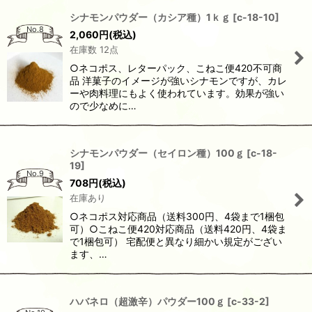
シナモンパウダー（カシア種）1ｋｇ
[
c-18-10
]
No.8
2,060
円
(税込)
在庫数 12点
○ネコポス、レターパック、こねこ便420不可商
品 洋菓子のイメージが強いシナモンですが、カレ
ーや肉料理にもよく使われています。効果が強い
ので少なめに…
シナモンパウダー（セイロン種）100ｇ
[
c-18-
19
]
No.9
708
円
(税込)
在庫あり
○ネコポス対応商品（送料300円、4袋まで1梱包
可）○こねこ便420対応商品（送料420円、4袋ま
で1梱包可） 宅配便と異なり細かい規定がござい
ます、…
ハバネロ（超激辛）パウダー100ｇ
[
c-33-2
]