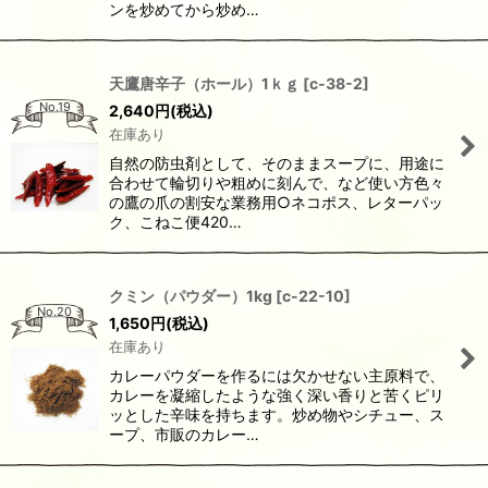
ンを炒めてから炒め…
天鷹唐辛子（ホール）1ｋｇ
[
c-38-2
]
No.19
2,640
円
(税込)
在庫あり
自然の防虫剤として、そのままスープに、用途に
合わせて輪切りや粗めに刻んで、など使い方色々
の鷹の爪の割安な業務用○ネコポス、レターパッ
ク、こねこ便420…
クミン（パウダー）1kg
[
c-22-10
]
No.20
1,650
円
(税込)
在庫あり
カレーパウダーを作るには欠かせない主原料で、
カレーを凝縮したような強く深い香りと苦くピリ
ッとした辛味を持ちます。炒め物やシチュー、ス
ープ、市販のカレー…