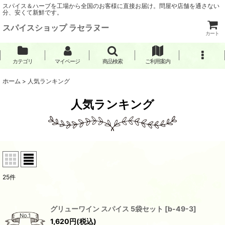
スパイス＆ハーブを工場から全国のお客様に直接お届け。問屋や店舗を通さない
分、安くて新鮮です。
スパイスショップ ラセラヌー
カート
カテゴリ
マイページ
商品検索
ご利用案内
ホーム
>
人気ランキング
人気ランキング
25
件
グリューワイン スパイス 5袋セット
[
b-49-3
]
No.1
1,620
円
(税込)