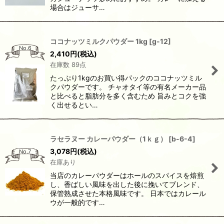
場合はジューサ…
ココナッツミルクパウダー 1kg
[
g-12
]
No.6
2,410
円
(税込)
在庫数 89点
たっぷり1kgのお買い得パックのココナッツミル
クパウダーです。 チャオタイ等の有名メーカー品
と比べると脂肪分を多く含むため 旨みとコクを強
く出せるとい…
ラセラヌー カレーパウダー（1ｋｇ）
[
b-6-4
]
3,078
円
(税込)
No.7
在庫あり
当店のカレーパウダーはホールのスパイスを焙煎
し、香ばしい風味を出した後に挽いてブレンド、
保管熟成させた本格風味です。 日本ではカレール
ウが一般的です…