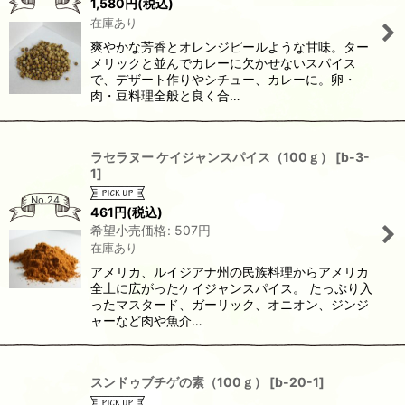
1,580
円
(税込)
在庫あり
爽やかな芳香とオレンジピールような甘味。ター
メリックと並んでカレーに欠かせないスパイス
で、デザート作りやシチュー、カレーに。卵・
肉・豆料理全般と良く合…
ラセラヌー ケイジャンスパイス（100ｇ）
[
b-3-
1
]
No.24
461
円
(税込)
希望小売価格
:
507
円
在庫あり
アメリカ、ルイジアナ州の民族料理からアメリカ
全土に広がったケイジャンスパイス。 たっぷり入
ったマスタード、ガーリック、オニオン、ジンジ
ャーなど肉や魚介…
スンドゥブチゲの素（100ｇ）
[
b-20-1
]