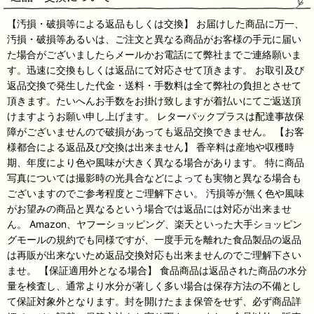
【汚損・破損等による返品もしくは交換】 お届けした商品に万一、
汚損・破損等あるいは、ご注文と異なる商品がお客様の手元に届い
た場合がございましたらメールかお電話にて弊社までご連絡願いま
す。迅速に交換もしくは返品にて対応させて頂きます。 お取引及び
返品交換で発生した代金・送料・手数料は全て弊社の負担とさせて
頂きます。たいへんお手数をお掛け致しますが着払いにてご返送頂
けますようお願い申し上げます。 レターパックプラスは配達事故保
障がございませんので破損があっても返品交換できません。 【お客
様都合による返品及び交換は出来ません】 香辛料は産地や収穫時
期、年度により色や風味が大きく異なる場合があります。 特に商品
写真については撮影時の光具合などによっても実物と異なる場合も
ございますのでご参考程度とご理解下さい。 汚損等が無く色や風味
がお望みの商品と異なるという場合では返品には対応が出来ませ
ん。 Amazon、ヤフーショッピング、楽天といった大手ショッピン
グモールの規約でも同様ですが、一度手元を離れた食品製品の返品
は再販が出来ないため返品交換対応も出来ませんのでご理解下さい
ませ。 【保証適用外となる場合】 食品商品は返品された商品の水分
量を検査し、通常より水分が著しく多い場合は保存方法の不備とし
て保証対象外となります。封を開けたまま保管をせず、必ず商品詳