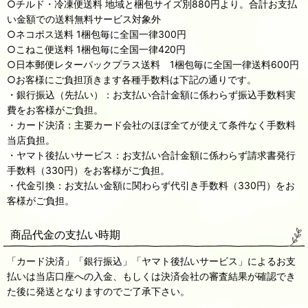
○チルド・冷凍便送料 地域と梱包サイズ別880円より。合計お支払
い金額での送料無料サービス対象外
○ネコポス送料 1梱包毎に全国一律300円
○こねこ便送料 1梱包毎に全国一律420円
○日本郵便レターパックプラス送料 1梱包毎に全国一律送料600円
○お客様にご負担頂きます各種手数料は下記の通りです。
・銀行振込（先払い）：お支払い合計金額に係わらず振込手数料実
費をお客様がご負担。
・カード決済：主要カード会社のほぼ全てが使えて条件なく手数料
当店負担。
・ヤマト後払いサービス：お支払い合計金額に係わらず請求書発行
手数料（330円）をお客様がご負担。
・代金引換：お支払い金額に関わらず代引き手数料（330円）をお
客様がご負担。
商品代金の支払い時期
「カード決済」「銀行振込」「ヤマト後払いサービス」によるお支
払いは当店口座への入金、もしくは決済会社の審査結果が確認でき
た後に発送となりますのでご了承下さい。