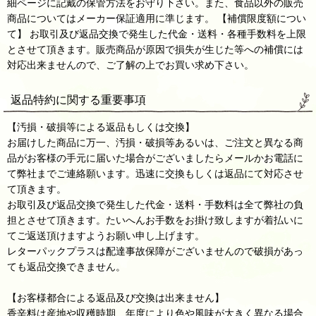
細ページに記戴の保管方法をお守り下さい。また、食品以外の販売
商品についてはメーカー保証適用に準じます。 【補償限度額につい
て】 お取引及び返品交換で発生した代金・送料・各種手数料を上限
とさせて頂きます。販売商品が原因で損失が生じた等への補償には
対応出来ませんので、ご了解の上でお買い求め下さい。
返品特約に関する重要事項
【汚損・破損等による返品もしくは交換】
お届けした商品に万一、汚損・破損等あるいは、ご注文と異なる商
品がお客様の手元に届いた場合がございましたらメールかお電話に
て弊社までご連絡願います。迅速に交換もしくは返品にて対応させ
て頂きます。
お取引及び返品交換で発生した代金・送料・手数料は全て弊社の負
担とさせて頂きます。たいへんお手数をお掛け致しますが着払いに
てご返送頂けますようお願い申し上げます。
レターパックプラスは配達事故保障がございませんので破損があっ
ても返品交換できません。
【お客様都合による返品及び交換は出来ません】
香辛料は産地や収穫時期、年度により色や風味が大きく異なる場合