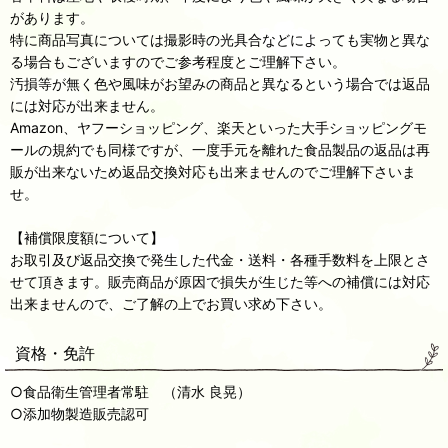
があります。
特に商品写真については撮影時の光具合などによっても実物と異な
る場合もございますのでご参考程度とご理解下さい。
汚損等が無く色や風味がお望みの商品と異なるという場合では返品
には対応が出来ません。
Amazon、ヤフーショッピング、楽天といった大手ショッピングモ
ールの規約でも同様ですが、一度手元を離れた食品製品の返品は再
販が出来ないため返品交換対応も出来ませんのでご理解下さいま
せ。
【補償限度額について】
お取引及び返品交換で発生した代金・送料・各種手数料を上限とさ
せて頂きます。販売商品が原因で損失が生じた等への補償には対応
出来ませんので、ご了解の上でお買い求め下さい。
資格・免許
○食品衛生管理者常駐 （清水 良晃）
○添加物製造販売認可