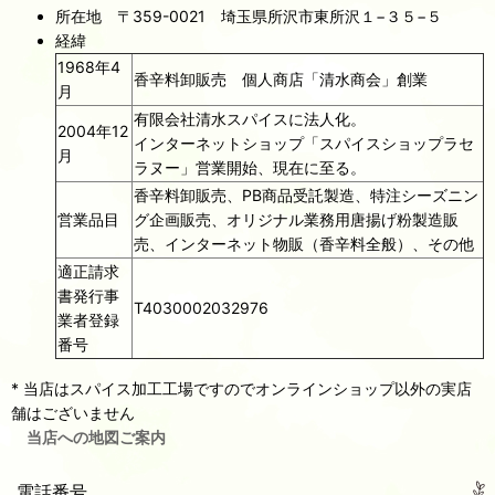
所在地 〒359-0021 埼玉県所沢市東所沢１−３５−５
経緯
1968年4
香辛料卸販売 個人商店「清水商会」創業
月
有限会社清水スパイスに法人化。
2004年12
インターネットショップ「スパイスショップラセ
月
ラヌー」営業開始、現在に至る。
香辛料卸販売、PB商品受託製造、特注シーズニン
営業品目
グ企画販売、オリジナル業務用唐揚げ粉製造販
売、インターネット物販（香辛料全般）、その他
適正請求
書発行事
T4030002032976
業者登録
番号
* 当店はスパイス加工工場ですのでオンラインショップ以外の実店
舗はございません
当店への地図ご案内
電話番号