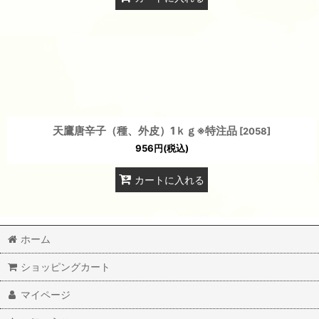
天鷹唐辛子（種、外皮）1ｋｇ※特注品
[
2058
]
956
円
(税込)
カートに入れる
ホーム
ショッピングカート
マイページ