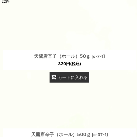
22
件
表示数
:
並び順
:
天鷹唐辛子（ホール）50ｇ
[
c-7-1
]
320
円
(税込)
カートに入れる
天鷹唐辛子（ホール）500ｇ
[
c-37-1
]