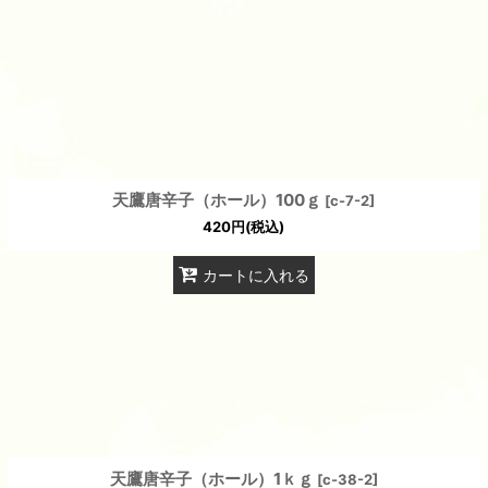
絞り込む
天鷹唐辛子（ホール）100ｇ
[
c-7-2
]
420
円
(税込)
カートに入れる
天鷹唐辛子（ホール）1ｋｇ
[
c-38-2
]