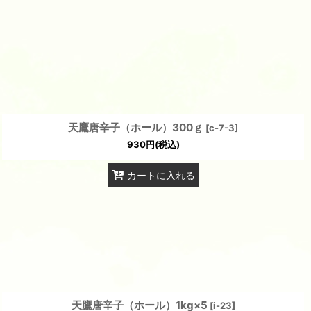
天鷹唐辛子（ホール）300ｇ
[
c-7-3
]
930
円
(税込)
カートに入れる
天鷹唐辛子（ホール）1kg×5
[
i-23
]