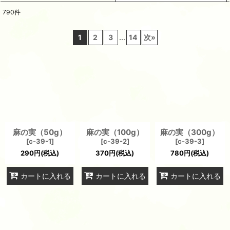
790
件
サブカテゴリ
:
1
2
3
...
14
次
»
表示数
:
並び順
:
絞り込む
麻の実（50g）
麻の実（100g）
麻の実（300g）
[
c-39-1
]
[
c-39-2
]
[
c-39-3
]
290
円
(税込)
370
円
(税込)
780
円
(税込)
カートに入れる
カートに入れる
カートに入れる