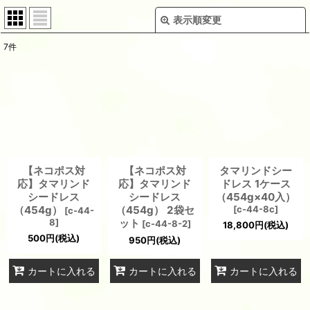
表示順変更
閉じる
7
件
表示数
:
並び順
:
絞り込む
【ネコポス対
【ネコポス対
タマリンドシー
応】タマリンド
応】タマリンド
ドレス 1ケース
シードレス
シードレス
（454g×40入）
（454g）
（454g） 2袋セ
[
c-44-8c
]
[
c-44-
8
]
ット
[
c-44-8-2
]
18,800
円
(税込)
500
円
(税込)
950
円
(税込)
カートに入れる
カートに入れる
カートに入れる