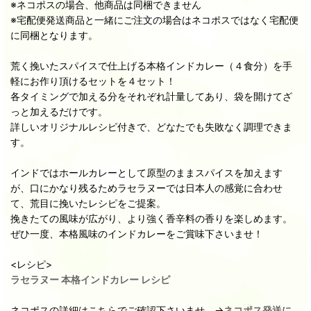
※ネコポスの場合、他商品は同梱できません
※宅配便発送商品と一緒にご注文の場合はネコポスではなく宅配便
に同梱となります。
荒く挽いたスパイスで仕上げる本格インドカレー（４食分）を手
軽にお作り頂けるセットを４セット！
各タイミングで加える分をそれぞれ計量してあり、袋を開けてざ
っと加えるだけです。
詳しいオリジナルレシピ付きで、どなたでも失敗なく調理できま
す。
インドではホールカレーとして原型のままスパイスを加えます
が、口にかなり残るためラセラヌーでは日本人の感覚に合わせ
て、荒目に挽いたレシピをご提案。
挽きたての風味が広がり、より強く香辛料の香りを楽しめます。
ぜひ一度、本格風味のインドカレーをご賞味下さいませ！
<レシピ>
ラセラヌー 本格インドカレー レシピ
ネコポスの詳細はこちらでご確認下さいませ。→
ネコポス発送に