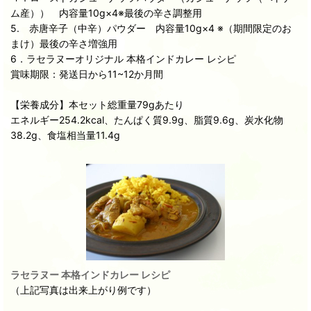
ム産）） 内容量10g×4※最後の辛さ調整用
5. 赤唐辛子（中辛）パウダー 内容量10g×4 ※（期間限定のお
まけ）最後の辛さ増強用
6．ラセラヌーオリジナル 本格インドカレー レシピ
賞味期限：発送日から11~12か月間
【栄養成分】本セット総重量79gあたり
エネルギー254.2kcal、たんぱく質9.9g、脂質9.6g、炭水化物
38.2g、食塩相当量11.4g
ラセラヌー 本格インドカレー レシピ
（上記写真は出来上がり例です）