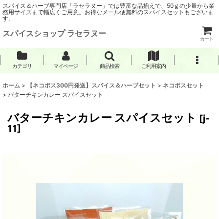
スパイス＆ハーブ専門店「ラセラヌー」では豊富な品揃えで、50ｇの少量から業
務用サイズまで幅広くご用意。お得なメール便無料のスパイスセットもございま
す。
スパイスショップ ラセラヌー
カート
カテゴリ
マイページ
商品検索
ご利用案内
ホーム
>
【ネコポス300円発送】スパイス＆ハーブセット
>
ネコポスセット
>
バターチキンカレー スパイスセット
バターチキンカレー スパイスセット
[
j-
11
]