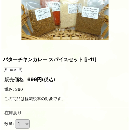
バターチキンカレー スパイスセット
[
j-11
]
販売価格
:
699
円
(税込)
重み
:
360
この商品は軽減税率の対象です。
在庫あり
数量
: