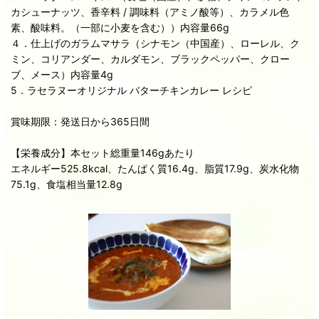
カシューナッツ、香辛料 / 調味料（アミノ酸等）、カラメル色
素、酸味料。（一部に小麦を含む））内容量66g
４．仕上げのガラムマサラ（シナモン（中国産）、ローレル、ク
ミン、コリアンダー、カルダモン、ブラックペッパー、クロー
ブ、メース）内容量4g
5．ラセラヌーオリジナル バターチキンカレー レシピ
賞味期限：発送日から365日間
【栄養成分】本セット総重量146gあたり
エネルギー525.8kcal、たんぱく質16.4g、脂質17.9g、炭水化物
75.1g、食塩相当量12.8g