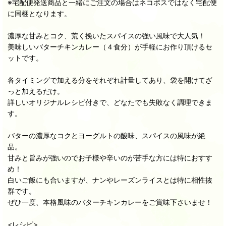
※宅配便発送商品と一緒にご注文の場合はネコポスではなく宅配便
に同梱となります。
濃厚な甘みとコク、荒く挽いたスパイスの強い風味で大人気！
美味しいバターチキンカレー（４食分）が手軽にお作り頂けるセ
ットです。
各タイミングで加える分をそれぞれ計量してあり、袋を開けてざ
っと加えるだけ。
詳しいオリジナルレシピ付きで、どなたでも失敗なく調理できま
す。
バターの濃厚なコクとヨーグルトの酸味、スパイスの風味が絶
品。
甘みと旨みが強いのでお子様や辛いのが苦手な方には特におすす
め！
白いご飯にも合いますが、ナンやレーズンライスとは特に相性抜
群です。
ぜひ一度、本格風味のバターチキンカレーをご賞味下さいませ！
<レシピ>