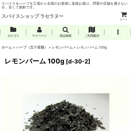
スパイス＆ハーブを工場から全国のお客様に直接お届け。問屋や店舗を通さない
分、安くて新鮮です。
スパイスショップ ラセラヌー
カート
カテゴリ
マイページ
商品検索
ご利用案内
ホーム
>
ハーブ（五十音順）
>
レモンバーム
>
レモンバーム 100g
レモンバーム 100g
[
d-30-2
]