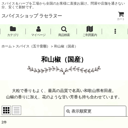
スパイス＆ハーブを工場から全国のお客様に直接お届け。問屋や店舗を通さない
分、安くて新鮮です。
スパイスショップ ラセラヌー
カート
カテゴリ
マイページ
商品検索
ご利用案内
ホーム
>
スパイス（五十音順）
>
和山椒（国産）
和山椒（国産）
大粒で香りもよく、最高の品質で名高い和歌山県有田産。
山椒の香りに加え、花のような甘い芳香も持ち合わせています。
表示順変更
閉じる
2
件
表示数
: