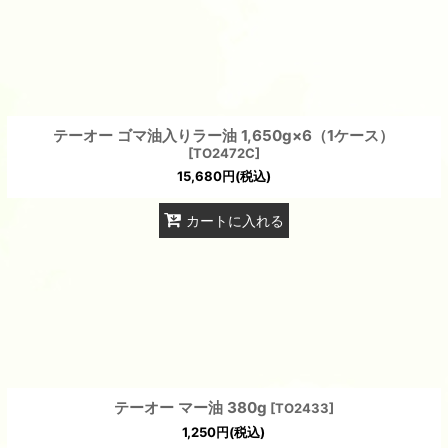
テーオー ゴマ油入りラー油 1,650g×6（1ケース）
[
TO2472C
]
15,680
円
(税込)
カートに入れる
テーオー マー油 380g
[
TO2433
]
1,250
円
(税込)