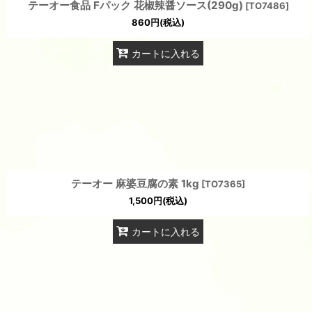
テーオー食品 Fパック 花椒辣醤ソース(290g)
[
TO7486
]
860
円
(税込)
カートに入れる
テーオー 麻婆豆腐の素 1kg
[
TO7365
]
1,500
円
(税込)
カートに入れる