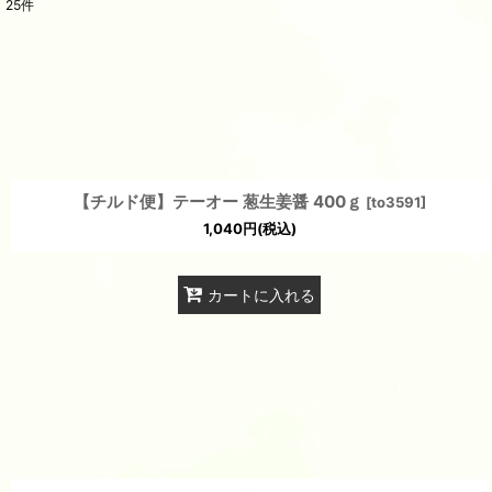
25
件
表示数
:
並び順
:
【チルド便】テーオー 葱生姜醤 400ｇ
[
to3591
]
1,040
円
(税込)
カートに入れる