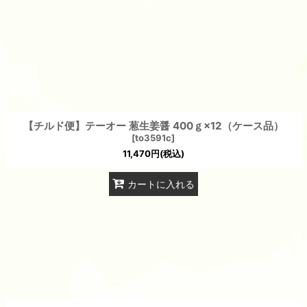
絞り込む
【チルド便】テーオー 葱生姜醤 400ｇ×12（ケース品）
[
to3591c
]
11,470
円
(税込)
カートに入れる