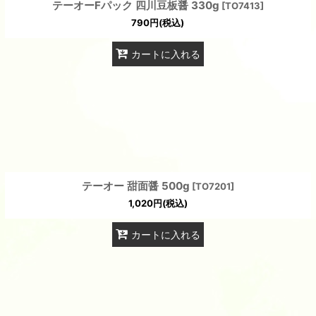
テーオーFパック 四川豆板醤 330g
[
TO7413
]
790
円
(税込)
カートに入れる
テーオー 甜面醤 500g
[
TO7201
]
1,020
円
(税込)
カートに入れる