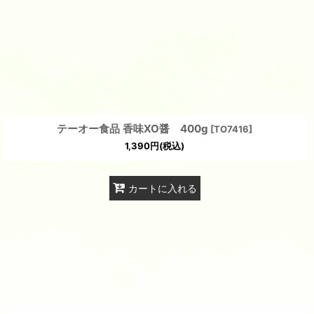
テーオー食品 香味XO醤 400g
[
TO7416
]
1,390
円
(税込)
カートに入れる