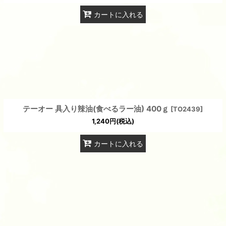
カートに入れる
テーオー 具入り辣油(食べるラー油) 400ｇ
[
TO2439
]
1,240
円
(税込)
カートに入れる