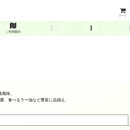
カート
ご利用案内
格風味。
醤、食べるラー油など豊富に品揃え。
閉じる