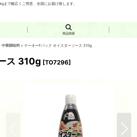
0kgまで幅広くご用意、全国にお届け致します。
商品検索
>
中華調味料
>
テーオーFパック オイスターソース 310g
ス 310g
[
TO7296
]