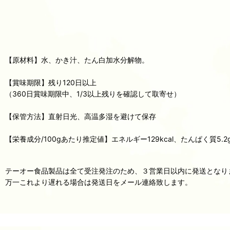
【原材料】水、かき汁、たん白加水分解物。
【賞味期限】残り120日以上
（360日賞味期限中、1/3以上残りを確認して取寄せ）
【保管方法】直射日光、高温多湿を避けて保存
【栄養成分/100gあたり推定値】エネルギー129kcal、たんぱく質5.2g
テーオー食品製品は全て受注発注のため、３営業日以内に発送となり
万一これより遅れる場合は発送日をメール連絡致します。