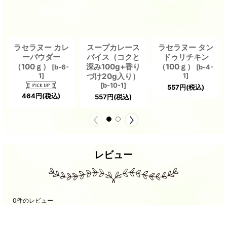
ラセラヌー カレ
スープカレース
ラセラヌー タン
ーパウダー
パイス（コクと
ドゥリチキン
（100ｇ）
深み100g+香り
（100ｇ）
[
b-6-
[
b-4-
1
]
づけ20g入り）
1
]
[
b-10-1
]
557
円
(税込)
464
円
(税込)
557
円
(税込)
レビュー
0
件のレビュー