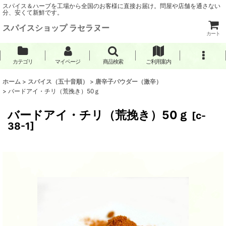
スパイス＆ハーブを工場から全国のお客様に直接お届け。問屋や店舗を通さない
分、安くて新鮮です。
スパイスショップ ラセラヌー
カート
カテゴリ
マイページ
商品検索
ご利用案内
ホーム
>
スパイス（五十音順）
>
唐辛子パウダー（激辛）
>
バードアイ・チリ（荒挽き）50ｇ
バードアイ・チリ（荒挽き）50ｇ
[
c-
38-1
]