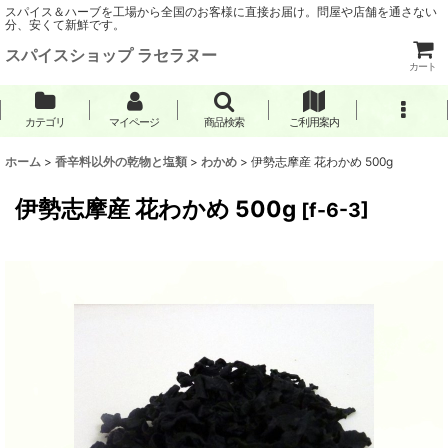
スパイス＆ハーブを工場から全国のお客様に直接お届け。問屋や店舗を通さない
分、安くて新鮮です。
スパイスショップ ラセラヌー
カート
カテゴリ
マイページ
商品検索
ご利用案内
ホーム
>
香辛料以外の乾物と塩類
>
わかめ
>
伊勢志摩産 花わかめ 500g
伊勢志摩産 花わかめ 500g
[
f-6-3
]