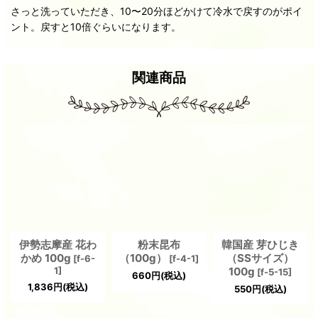
さっと洗っていただき、10〜20分ほどかけて冷水で戻すのがポイ
ント。戻すと10倍ぐらいになります。
関連商品
伊勢志摩産 花わ
粉末昆布
韓国産 芽ひじき
かめ 100g
（100g）
（SSサイズ）
[
f-6-
[
f-4-1
]
1
]
100g
[
f-5-15
]
660
円
(税込)
1,836
円
(税込)
550
円
(税込)