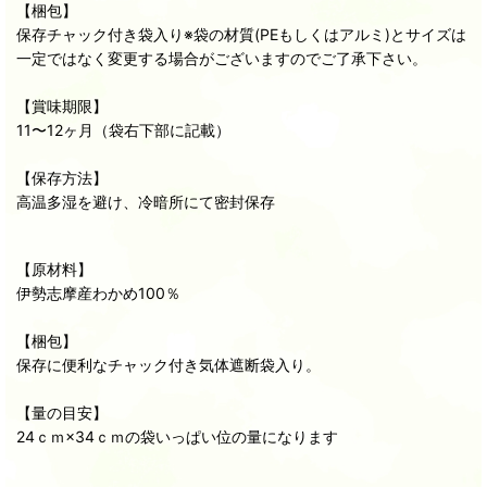
【梱包】
保存チャック付き袋入り※袋の材質(PEもしくはアルミ)とサイズは
一定ではなく変更する場合がございますのでご了承下さい。
【賞味期限】
11〜12ヶ月（袋右下部に記載）
【保存方法】
高温多湿を避け、冷暗所にて密封保存
【原材料】
伊勢志摩産わかめ100％
【梱包】
保存に便利なチャック付き気体遮断袋入り。
【量の目安】
24ｃｍ×34ｃｍの袋いっぱい位の量になります