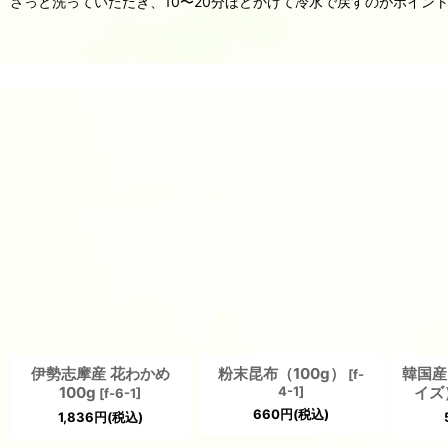
さっと洗っていただき、10〜20分ほどかけて冷水で戻すのがポイン
伊勢志摩産 花わかめ
粉末昆布（100g）
韓国産
[
f-
100g
4-1
]
イズ
[
f-6-1
]
660
円
(税込)
1,836
円
(税込)