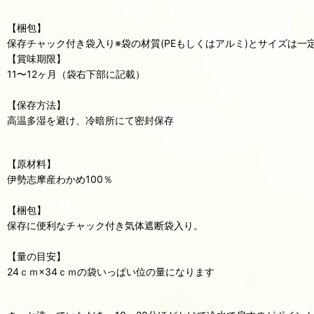
【梱包】
保存チャック付き袋入り※袋の材質(PEもしくはアルミ)とサイズは
【賞味期限】
11〜12ヶ月（袋右下部に記載）
【保存方法】
高温多湿を避け、冷暗所にて密封保存
【原材料】
伊勢志摩産わかめ100％
【梱包】
保存に便利なチャック付き気体遮断袋入り。
【量の目安】
24ｃｍ×34ｃｍの袋いっぱい位の量になります