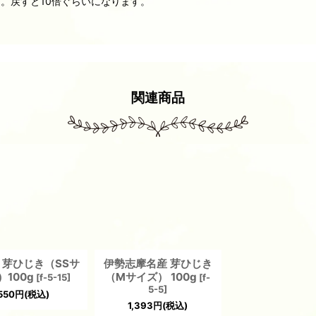
ト。戻すと10倍ぐらいになります。
関連商品
 芽ひじき（SSサ
伊勢志摩名産 芽ひじき
）100g
（Mサイズ） 100g
[
f-5-15
]
[
f-
5-5
]
550
円
(税込)
1,393
円
(税込)