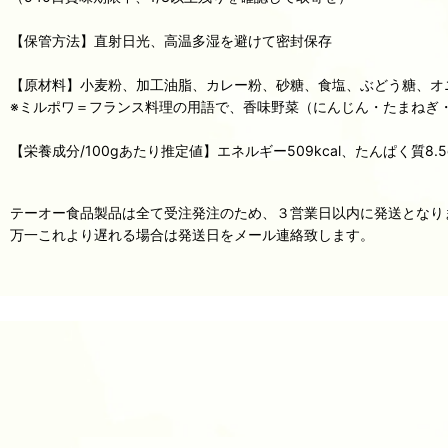
【保管方法】直射日光、高温多湿を避けて密封保存
【原材料】小麦粉、加工油脂、カレー粉、砂糖、食塩、ぶどう糖、オ
※ミルポワ＝フランス料理の用語で、香味野菜（にんじん・たまねぎ
【栄養成分/100gあたり推定値】エネルギー509kcal、たんぱく質8.5g
テーオー食品製品は全て受注発注のため、３営業日以内に発送となり
万一これより遅れる場合は発送日をメール連絡致します。