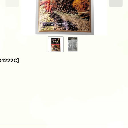
O1222C
]