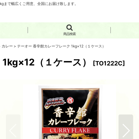
0kgまで幅広くご用意、全国にお届け致します。
商品検索
>
カレー
>
テーオー 香辛館カレーフレーク 1kg×12（１ケース）
1kg×12（１ケース）
[
TO1222C
]