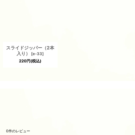
スライドジッパー（2本
入り）
[
e-33
]
220
円
(税込)
0
件のレビュー