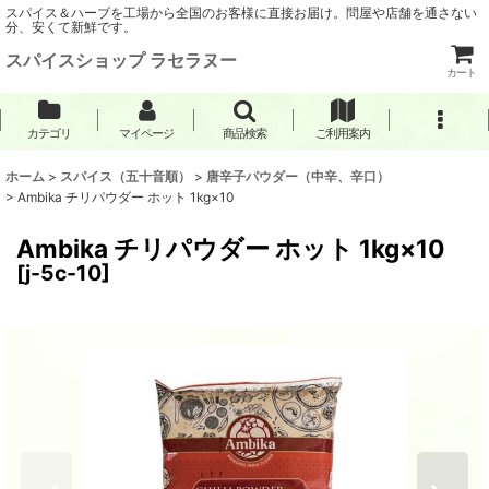
スパイス＆ハーブを工場から全国のお客様に直接お届け。問屋や店舗を通さない
分、安くて新鮮です。
スパイスショップ ラセラヌー
カート
カテゴリ
マイページ
商品検索
ご利用案内
ホーム
>
スパイス（五十音順）
>
唐辛子パウダー（中辛、辛口）
>
Ambika チリパウダー ホット 1kg×10
Ambika チリパウダー ホット 1kg×10
[
j-5c-10
]