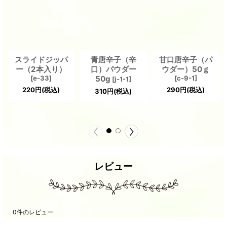
スライドジッパ
青唐辛子（辛
甘口唐辛子（パ
ー（2本入り）
口）パウダー
ウダー）50ｇ
[
e-33
]
50g
[
c-9-1
]
[
j-1-1
]
220
円
(税込)
290
円
(税込)
310
円
(税込)
レビュー
0
件のレビュー