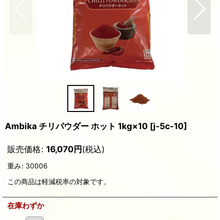
Ambika チリパウダー ホット 1kg×10
[
j-5c-10
]
販売価格
:
16,070
円
(税込)
重み
:
30006
この商品は軽減税率の対象です。
在庫わずか