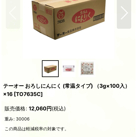
テーオー おろしにんにく (常温タイプ) （3g×100入）
×16
[
TO7635C
]
販売価格
:
12,060
円
(税込)
重み
:
30006
この商品は軽減税率の対象です。