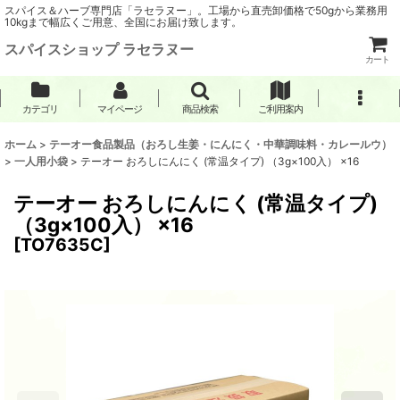
スパイス＆ハーブ専門店「ラセラヌー」。工場から直売卸価格で50gから業務用
10kgまで幅広くご用意、全国にお届け致します。
スパイスショップ ラセラヌー
カート
カテゴリ
マイページ
商品検索
ご利用案内
ホーム
>
テーオー食品製品（おろし生姜・にんにく・中華調味料・カレールウ）
>
一人用小袋
>
テーオー おろしにんにく (常温タイプ) （3g×100入） ×16
テーオー おろしにんにく (常温タイプ)
（3g×100入） ×16
[
TO7635C
]