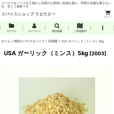
スパイス＆ハーブを工場から全国のお客様に直接お届け。問屋や店舗を通さない
分、安くて新鮮です。
スパイスショップ ラセラヌー
カート
カテゴリ
マイページ
商品検索
ご利用案内
ホーム
>
特注スパイス＆ハーブ
>
百武様
>
USA ガーリック（ミンス）5kg
USA ガーリック（ミンス）5kg
[
2003
]