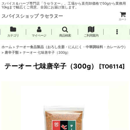
スパイス＆ハーブ専門店「ラセラヌー」。工場から直売卸価格で50gから業務用
10kgまで幅広くご用意、全国にお届け致します。
スパイスショップ ラセラヌー
カート
カテゴリ
マイページ
商品検索
ご利用案内
ホーム
>
テーオー食品製品（おろし生姜・にんにく・中華調味料・カレールウ）
>
唐辛子類
>
テーオー 七味唐辛子（300g）
テーオー 七味唐辛子（300g）
[
TO6114
]