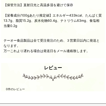
【保管方法】直射日光と高温多湿を避けて保存
【栄養成分/100gあたり推定値】エネルギー433kcal、たんぱく質
13.7g、脂質15.2g、炭水化物60.4g、ナトリウム63mg、食塩相
当量0.2g
テーオー食品製品は全て受注発注のため、３営業日以内に発送と
なります。
万一これより遅れる場合は発送日をメール連絡致します。
レビュー
0
件のレビュー