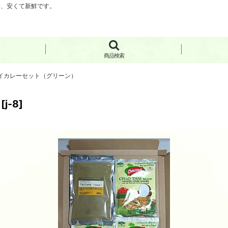
分、安くて新鮮です。
商品検索
イカレーセット（グリーン）
[
j-8
]