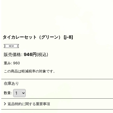
タイカレーセット（グリーン）
[
j-8
]
販売価格
:
946
円
(税込)
重み
:
960
この商品は軽減税率の対象です。
在庫あり
数量
:
返品特約に関する重要事項