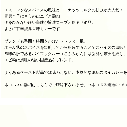
エスニックなスパイスの風味とココナッツミルクの甘みが大人気！
青唐辛子に合うのはエビと鶏肉！
後をひかない鋭い辛味が旨味スープと絡まり絶品。
まさに甘辛濃厚旨味カレーです！
ブレンドも手間と時間をかけたラセラヌー風。
ホール状のスパイスを焙煎してから粉砕することでスパイスの風味
風味の肝であるバイマックルー（こぶみかん）は新鮮な果実を絞り
エビ粉は風味の強い国産品をブレンド。
よくあるペースト製品では味わえない、本格的な風味のタイカレー
ネコポスの詳細はこちらでご確認下さいませ。→
ネコポス発送につい