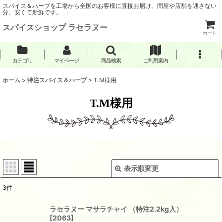
スパイス＆ハーブを工場から全国のお客様に直接お届け。問屋や店舗を通さない
分、安くて新鮮です。
スパイスショップ ラセラヌー
カート
カテゴリ
マイページ
商品検索
ご利用案内
ホーム
>
特注スパイス＆ハーブ
>
T.M様用
T.M様用
表示順変更
閉じる
3
件
表示数
:
ラセラヌー マサラチャイ （特注2.2kg入）
[
2063
]