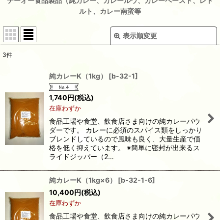
テーオー食品製品（純カレー、カレールウ、カレーペースト、レト
ルト、カレー南蛮等
表示順変更
閉じる
3
件
表示数
:
純カレーK（1kg）
[
b-32-1
]
並び順
:
1,740
円
(税込)
在庫わずか
絞り込む
食品工場や食堂、飲食店さま向けの純カレーパウ
ダーです。 カレーに必須のスパイス類をしっかり
ブレンドしているので風味も良く、大量生産で価
格を低く抑えています。 ※簡単に密封が出来るス
ライドジッパー（2…
純カレーK（1kg×6）
[
b-32-1-6
]
10,400
円
(税込)
在庫わずか
食品工場や食堂、飲食店さま向けの純カレーパウ