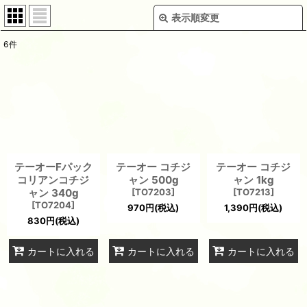
表示順変更
閉じる
6
件
表示数
:
並び順
:
絞り込む
テーオーFパック
テーオー コチジ
テーオー コチジ
コリアンコチジ
ャン 500g
ャン 1kg
ャン 340g
[
TO7203
]
[
TO7213
]
[
TO7204
]
970
円
(税込)
1,390
円
(税込)
830
円
(税込)
カートに入れる
カートに入れる
カートに入れる